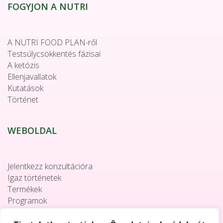
FOGYJON A NUTRI
A NUTRI FOOD PLAN-ről
Testsúlycsökkentés fázisai
A ketózis
Ellenjavallatok
Kutatások
Történet
WEBOLDAL
Jelentkezz konzultációra
Igaz történetek
Termékek
Programok
Együttműködés