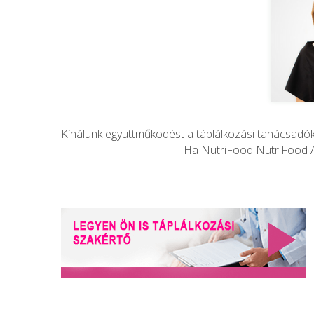
Kínálunk együttműködést a táplálkozási tanácsadókka
Ha NutriFood NutriFood Ad