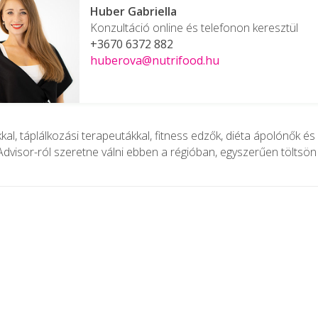
Huber Gabriella
Konzultáció online és telefonon keresztül
+3670 6372 882
huberova@nutrifood.hu
l, táplálkozási terapeutákkal, fitness edzők, diéta ápolónők és
visor-ról szeretne válni ebben a régióban, egyszerűen töltsön 