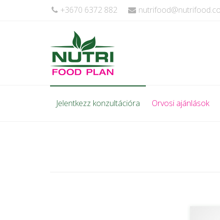
+3670 6372 882
nutrifood@nutrifood.
Jelentkezz konzultációra
Orvosi ajánlások