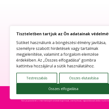
ELÉRHETŐSÉGEK
FOGYJ
Tiszteletben tartjuk az Ön adatainak védelmé
Sütiket használunk a böngészési élmény javítása,
A NUTRI
Nutri a.s.
személyre szabott hirdetések vagy tartalmak
Testsúly
megjelenítése, valamint a forgalom elemzése
+3670 6372 882
A ketózi
érdekében. Az „Összes elfogadása” gombra
Ellenjava
nutrifood@nutrifood.company
kattintva hozzájárul a sütik használatához.
Kutatás
Történe
Testreszabás
Összes elutasítása
Összes elfogadása
Copyright © 2018 NUTRI a.s. • Developed by:
Web &
Všetky autorské práva ako aj všetky práva duševného vlastníctva bez obmedzenia, vo forme a 
Nie je povolené z internetových stránok kopírovať, zverejňovať, napodobovať alebo rozširovať te