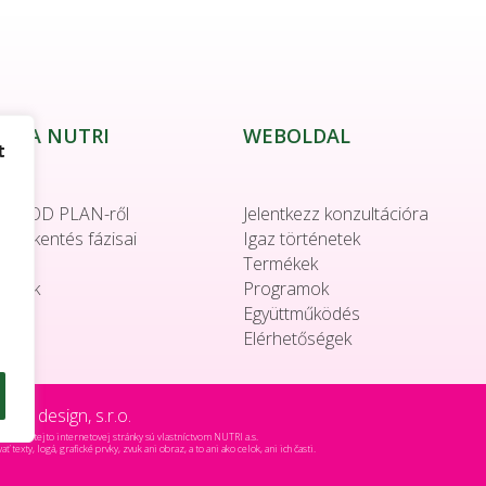
ON A NUTRI
WEBOLDAL
t
 FOOD PLAN-ről
Jelentkezz konzultációra
csökkentés fázisai
Igaz történetek
s
Termékek
llatok
Programok
ok
Együttműködés
t
Elérhetőségek
 go design, s.r.o.
obsahu tejto internetovej stránky sú vlastníctvom NUTRI a.s.
xty, logá, grafické prvky, zvuk ani obraz, a to ani ako celok, ani ich časti.