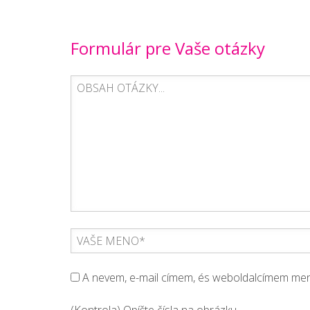
Formulár pre Vaše otázky
A nevem, e-mail címem, és weboldalcímem m
(Kontrola) Opíšte čísla na obrázku