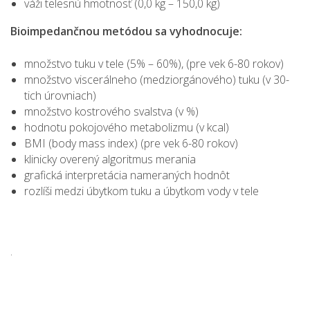
váži telesnú hmotnosť (0,0 kg – 150,0 kg)
Bioimpedančnou metódou sa vyhodnocuje:
množstvo tuku v tele (5% – 60%), (pre vek 6-80 rokov)
množstvo viscerálneho (medziorgánového) tuku (v 30-
tich úrovniach)
množstvo kostrového svalstva (v %)
hodnotu pokojového metabolizmu (v kcal)
BMI (body mass index) (pre vek 6-80 rokov)
klinicky overený algoritmus merania
grafická interpretácia nameraných hodnôt
rozlíši medzi úbytkom tuku a úbytkom vody v tele
.