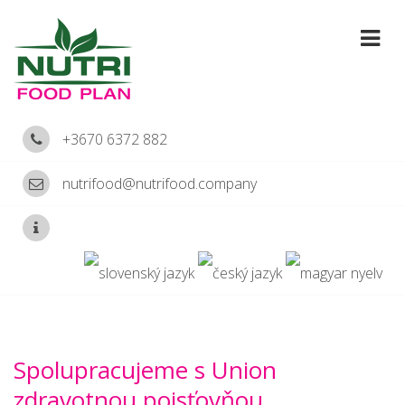
+3670 6372 882
nutrifood@nutrifood.company
Spolupracujeme s Union
zdravotnou poisťovňou.