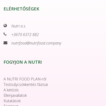
ELÉRHETŐSÉGEK
Nutri a.s.
+3670 6372 882
nutrifood@nutrifood.company
FOGYJON A NUTRI
A NUTRI FOOD PLAN-ről
Testsúlycsökkentés fázisai
A ketózis
Ellenjavallatok
Kutatások