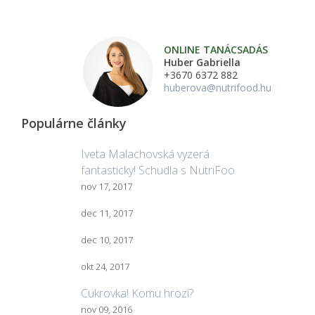
ONLINE TANÁCSADÁS
Huber Gabriella
+3670 6372 882
huberova@nutrifood.hu
Populárne články
Iveta Malachovská vyzerá
fantasticky! Schudla s NutriFoo
nov 17, 2017
dec 11, 2017
dec 10, 2017
okt 24, 2017
Cukrovka! Komu hrozí?
nov 09, 2016