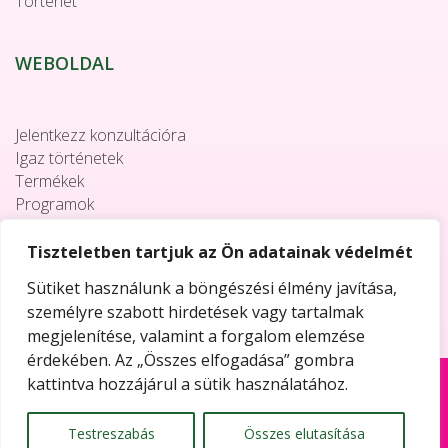
Történet
WEBOLDAL
Jelentkezz konzultációra
Igaz történetek
Termékek
Programok
Együttműködés
Elérhetőségek
Tiszteletben tartjuk az Ön adatainak védelmét
Sütiket használunk a böngészési élmény javítása,
személyre szabott hirdetések vagy tartalmak
megjelenítése, valamint a forgalom elemzése
érdekében. Az „Összes elfogadása” gombra
kattintva hozzájárul a sütik használatához.
Copyright © 2018 NUTRI a.s. • Developed by:
Web & go
design, s.r.o.
Testreszabás
Összes elutasítása
Všetky autorské práva ako aj všetky práva duševného vlastníctva bez obmedzenia, vo forme a obsahu tejto