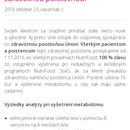
2016 október 23, vasárnap |
Svojim klientom sa snažíme prinášať stále niečo nové
a výhodné. Aj preto sme vstúpili do vzájomnej spolupráce
so
zdravotnou poisťovňou Union
.
Všetkým pacientom
a poistencom
tejto zdravotnej poisťovne poskytujeme od
1.11.2016, vo všetkých poradniach NutriFood,
100 % zľavu
zo vstupného vyšetrenia pri redukčných a liečebných
programoch NutriFood. Stačí, ak sa klienti preukážu
zdravotnou kartičkou poistenca Union. Pacienti ušetria 15
Eur a vyšetrenie metabolizmu u nás tak majú úplne
zadarmo
Výsledky analýzy pri vyšetrení metabolizmu:
veľmi presné meranie celého tela s pomocou 8
senzorov na 4 miestach tela