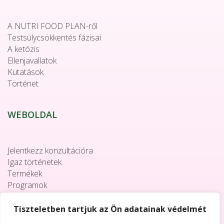
A NUTRI FOOD PLAN-ről
Testsúlycsökkentés fázisai
A ketózis
Ellenjavallatok
Kutatások
Történet
WEBOLDAL
Jelentkezz konzultációra
Igaz történetek
Termékek
Programok
Együttműködés
Elérhetőségek
Tiszteletben tartjuk az Ön adatainak védelmét