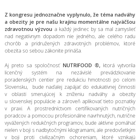
Z kongresu jednoznačne vyplynulo, že téma nadváhy
a obezity je pre našu krajinu momentálne najväčšou
zdravotnou výzvou
a každý jedinec by sa mal zamyslieť
nad negatívnym dopadom nie jedného, ale celého radu
chorôb a pridružených zdravotných problémov, ktoré
obezita so sebou zákonite prináša.
Aj preto sa spoločnosť
NUTRIFOOD ®,
ktorá vytvorila
licenčný systém na nezávislé prevádzkovanie
poradenských centier pre redukciu hmotnosti po celom
Slovensku, bude naďalej zapájať do edukatívnej činnosti
v oblasti smerujúcej k zníženiu nadváhy a obezity
u slovenskej populácie a zároveň aplikovať tieto poznatky
v praxi. A prostredníctvom certifikovaných nutričných
poradcov a pomocou profesionálne navrhnutých, nutrične
vyvážených redukčných programov, bude aktívne pomáhať
nielen v boji s nadbytočnými kilogramami, ale predovšetkým
v boji proti civilizačným ochoreniam, ktoré vznikajú