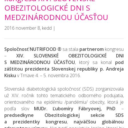
OBEZITOLOGICKÉ DNI S
MEDZINÁRODNOU ÚČASŤOU
2016 november 8, kedd |
Spoločnosť
NUTRIFOOD ®
sa stala
partnerom
kongresu
–
XIV. SLOVENSKÉ OBEZITOLOGICKÉ DNI
S MEDZINÁRODNOU ÚČASŤOU
, ktorý sa konal
pod
záštitou prezidenta Slovenskej republiky p. Andreja
Kisku
v Trnave 4. – 5. novembra 2016.
Slovenská diabetologická spoločnosť (SDS) zorganizovala
už XIV. ročník tohto tematického odborného podujatia,
orientovaného na epidémiu /pandémiu/ obezity, ktorá je
podľa slov
MUDr. Ľubomíry Fábryovej, PhD
. –
predsedkyne Obezitologickej sekcie SDS
a prezidentky kongresu
,
najväčšou globálnou