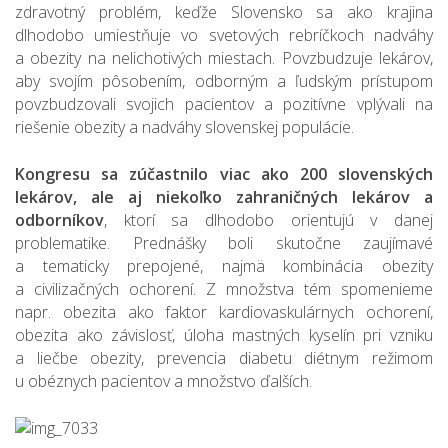
zdravotný problém, keďže Slovensko sa ako krajina
dlhodobo umiestňuje vo svetových rebríčkoch nadváhy
a obezity na nelichotivých miestach. Povzbudzuje lekárov,
aby svojím pôsobením, odborným a ľudským prístupom
povzbudzovali svojich pacientov a pozitívne vplývali na
riešenie obezity a nadváhy slovenskej populácie.
Kongresu sa zúčastnilo viac ako 200 slovenských
lekárov, ale aj niekoľko zahraničných lekárov a
odborníkov
, ktorí sa dlhodobo orientujú v danej
problematike. Prednášky boli skutočne zaujímavé
a tematicky prepojené, najmä kombinácia obezity
a civilizačných ochorení. Z množstva tém spomenieme
napr. obezita ako faktor kardiovaskulárnych ochorení,
obezita ako závislosť, úloha mastných kyselín pri vzniku
a liečbe obezity, prevencia diabetu diétnym režimom
u obéznych pacientov a množstvo ďalších.