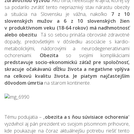
zdravotnou výzvou
. Ako tvrdí, neexistuje krajina, ktorej by
sa podarilo zvrátiť tento nepriaznivý stav nárastu obezity
a situácia na Slovensku je vážna, nakoľko
7 z 10
slovenských mužov a 6 z 10 slovenských žien
v produktívnom veku (18-64 rokov) má nadhmotnosť
alebo obezitu
. Tá so sebou prináša obrovské zdravotné
dopady, predovšetkým v dôsledku asociácie s kardio-
metabolickými, nádorovými a neurodegeneratívnami
ochoreniami.
Obezita
so svojimi komplikáciami
predstavuje socio-ekonomickú záťaž pre spoločnosť,
skracuje očakávanú dĺžku života a negatívne vplýva
na celkovú kvalitu života. Je piatym najčastejším
dôvodom úmrtia
na starom kontinente.
Tému podujatia – „
obezita a s ňou súvisiace ochorenia
“
vyzdvihol aj pán prezident vo svojom písomnom príhovore,
kde poukazuje na čoraz aktuálnejšiu potrebu riešiť tento