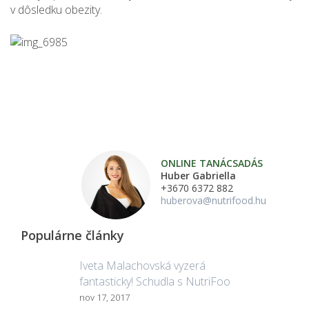
v dôsledku obezity.
ONLINE TANÁCSADÁS
Huber Gabriella
+3670 6372 882
huberova@nutrifood.hu
Populárne články
Iveta Malachovská vyzerá
fantasticky! Schudla s NutriFoo
nov 17, 2017