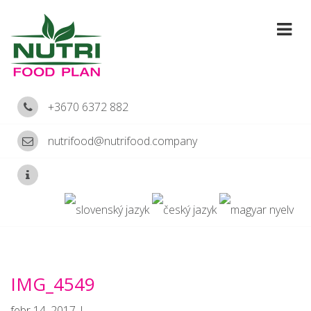
+3670 6372 882
nutrifood@nutrifood.company
IMG_4549
febr 14, 2017 |