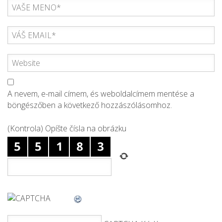
A nevem, e-mail címem, és weboldalcímem mentése a
böngészőben a következő hozzászólásomhoz.
(Kontrola) Opíšte čísla na obrázku