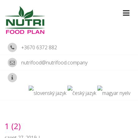
+3670 6372 882
nutrifood@nutrifood.company
1 (2)
szept 27, 2019 |