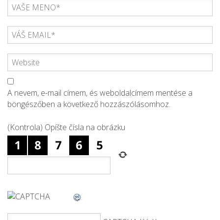
A nevem, e-mail címem, és weboldalcímem mentése a
böngészőben a következő hozzászólásomhoz.
(Kontrola) Opíšte čísla na obrázku