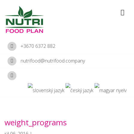
+3670 6372 882
nutrifood@nutrifood.company
weight_programs
júl 06, 2016 |