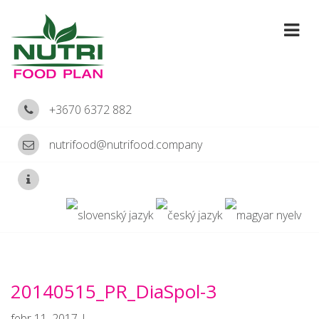
+3670 6372 882
nutrifood@nutrifood.company
20140515_PR_DiaSpol-3
febr 11, 2017 |