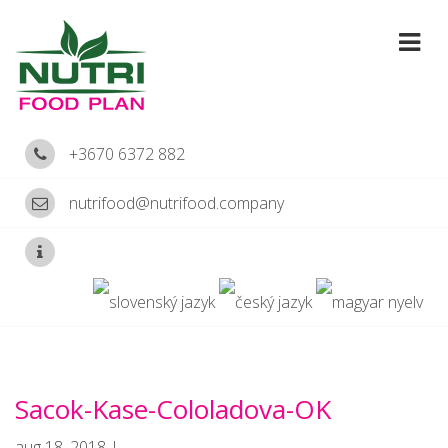
+3670 6372 882
nutrifood@nutrifood.company
Sacok-Kase-Cololadova-OK
aug 18, 2018 |