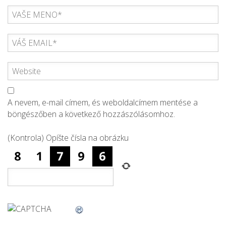
A nevem, e-mail címem, és weboldalcímem mentése a
böngészőben a következő hozzászólásomhoz.
(Kontrola) Opíšte čísla na obrázku