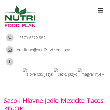
+3670 6372 882
nutrifood@nutrifood.company
Sacok-Hlavne-jedlo-Mexicke-Tacos-
3D-OK