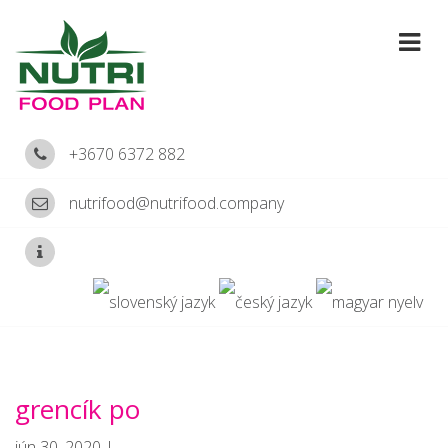
+3670 6372 882
nutrifood@nutrifood.company
grencík po
jún 30, 2020 |