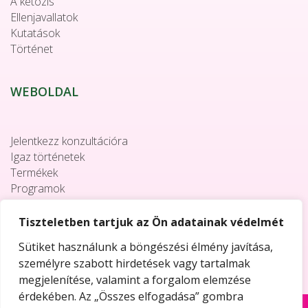
A ketózis
Ellenjavallatok
Kutatások
Történet
WEBOLDAL
Jelentkezz konzultációra
Igaz történetek
Termékek
Programok
Együttműködés
Elérhetőségek
Tiszteletben tartjuk az Ön adatainak védelmét
Sütiket használunk a böngészési élmény javítása,
személyre szabott hirdetések vagy tartalmak
megjelenítése, valamint a forgalom elemzése
érdekében. Az „Összes elfogadása” gombra