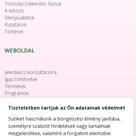
Testsúlycsökkentés fázisai
A ketózis
Ellenjavallatok
Kutatások
Történet
WEBOLDAL
Jelentkezz konzultációra
Igaz történetek
Termékek
Programok
Együttműködés
Elérhetőségek
Tiszteletben tartjuk az Ön adatainak védelmét
Sütiket használunk a böngészési élmény javítása,
személyre szabott hirdetések vagy tartalmak
megjelenítése, valamint a forgalom elemzése