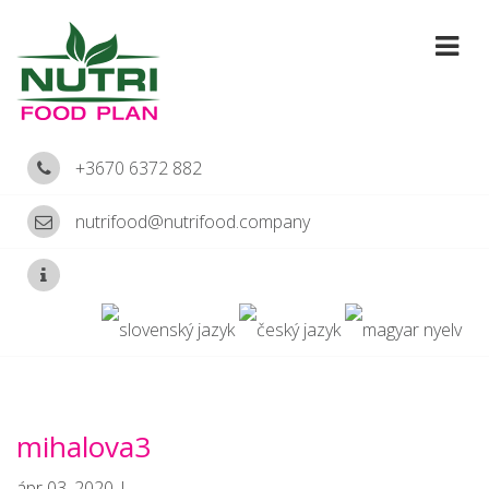
+3670 6372 882
nutrifood@nutrifood.company
mihalova3
ápr 03, 2020 |