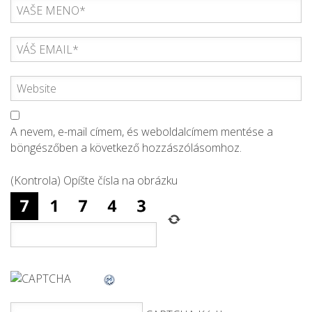
A nevem, e-mail címem, és weboldalcímem mentése a
böngészőben a következő hozzászólásomhoz.
(Kontrola) Opíšte čísla na obrázku