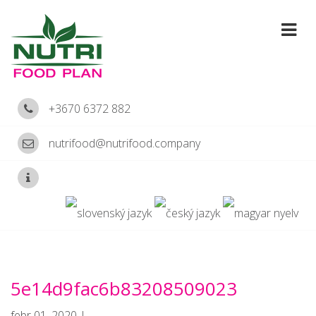
+3670 6372 882
nutrifood@nutrifood.company
5e14d9fac6b83208509023
febr 01, 2020 |