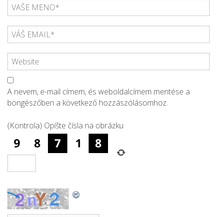
A nevem, e-mail címem, és weboldalcímem mentése a
böngészőben a következő hozzászólásomhoz.
(Kontrola) Opíšte čísla na obrázku