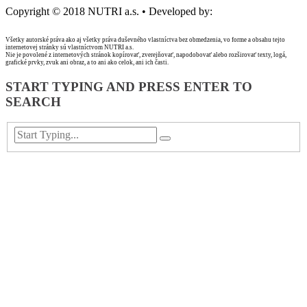
Copyright © 2018 NUTRI a.s. • Developed by:
Web & go design,
s.r.o.
Všetky autorské práva ako aj všetky práva duševného vlastníctva bez obmedzenia, vo forme a obsahu tejto
internetovej stránky sú vlastníctvom NUTRI a.s.
Nie je povolené z internetových stránok kopírovať, zverejňovať, napodobovať alebo rozširovať texty, logá,
grafické prvky, zvuk ani obraz, a to ani ako celok, ani ich časti.
START TYPING AND PRESS ENTER TO
SEARCH