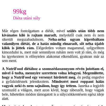
99
kg
Diéta utáni súly
Már régen fontolgattam a diétát, mivel
szülés után több nem
kívánatos kiló is rajtam maradt,
melyektől csak nem és nem
sikerült megszabadulnom.
Néha-néha ugyan kipróbáltam
valamilyen diétát, de a hatás mindig elmaradt, sőt néha újabb
kilók is jöttek rám.
Elégedetlen voltam magammal, szégyelltem
kimozdulni is, mert már semmilyen ruhám nem volt jó rám, és még
ha igyekeztem is előnytelen alakomat elkendőzni, gyakran már az
sem ment.
A NutriFood diétához a szomszédasszonyom révén jutottam el,
mivel ő tudta, mennyire szerettem volna lefogyni. Megemlítette,
hogy a NutriFood egy versenyt hirdetett meg
, én pedig engedve
a győzködésnek jelentkeztem.
Mindezért most roppant hálás
vagyok neki és nem sajnálom, hogy így tettem.
Janetka a legjobb
szomszéd a világon, mert azon kívül, hogy rábeszélt, hogy vágjak
bele, hihetetlen módon támogatott is a súlycsökkentésem egész ideje
alatt.