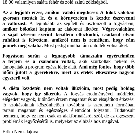
18:00 valamilyen saláta fehér és zöld színű zöldségből.
Az a legjobb érzés, amikor valaki megdícsér. A kilók valóban
gyorsan mentek le, és a környezetem is kezdte észrevenni
a változást.
A leginkább az segített és ösztönzött a fogyásban,
amikor bókokat kaptam
az alakomat illetően.
Végre-valahára
a saját ízlésem szerint kezdtem öltözködni, ráadásul olyan
ruhákat is felvettem, amikről nem is reméltem, hogy rám
jönnek még valaha.
Most pedig mintha rám öntötték volna őket.
Fogyásom során a legnagyobb támaszaim egyértelműen
a férjem és a családom voltak,
akik szurkoltak nekem és
támogattak a program egész ideje alatt.
Ami még fontos, hogy több
időm jutott a gyerekekre, mert az ételek elkészítése nagyon
egyszerű volt.
A diéta kezdetén nem voltak illúzióim, most pedig boldog
vagyok, hogy így sikerült.
A fogyás eredményével módfelett
elégedett vagyok, kitűnően érzem magamat és az elsajátított étkezési
jó szokásoknak köszönhetően továbbra is szeretném formában
tartani magamat és egészséges életmódot folytatni. Tudatosult
bennem, hogy ez nem csak az alakformálásról szól, de az egészségi
problémák legyőzéséről is, melyeket az elhízás hoz magával.
Erika Nemsilajová