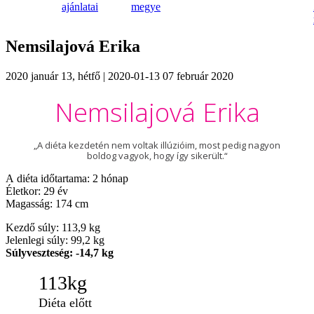
ajánlatai
megye
Nemsilajová Erika
2020 január 13, hétfő |
2020-01-13
07 február 2020
Nemsilajová Erika
„A diéta kezdetén nem voltak illúzióim, most pedig nagyon
boldog vagyok, hogy így sikerült.“
A diéta időtartama: 2 hónap
Életkor: 29 év
Magasság: 174 cm
Kezdő súly: 113,9 kg
Jelenlegi súly: 99,2 kg
Súlyveszteség: -14,7 kg
113
kg
Diéta előtt