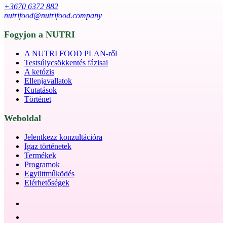
+3670 6372 882
nutrifood@nutrifood.company
Fogyjon a NUTRI
A NUTRI FOOD PLAN-ről
Testsúlycsökkentés fázisai
A ketózis
Ellenjavallatok
Kutatások
Történet
Weboldal
Jelentkezz konzultációra
Igaz történetek
Termékek
Programok
Együttműködés
Elérhetőségek