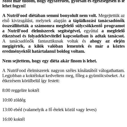
Most már tudom, hogy egyszerűen, gyorsan és egészségesen is le
lehet fogyni!
A NutriFood diétában semmi bonyolult nem volt.
Megejtettük az
első kivizsgálást, melynek alapján
a táplálkozási tanácsadónők
összeállították a számomra megfelelő súlycsökkentő programot
a NutriFood élelmiszerek segítségével,
egyúttal
a megfelelő
étkezéssel és folyadékbevitellel kapcsolatban is adtak tanácsot.
A tanácsadónők fantasztikusak voltak és
ahogy az elején
megígérték, a kilók valóban lementek és már a köztes
eredményektől határtalanul boldog voltam.
Nem sejtettem, hogy egy diéta akár finom is lehet.
A NutriFood élelmiszerek nagyon széles kínálatából válogathattam.
Legjobban a koktélokat kedveltem meg, főleg a gyümölcsöseket. Az
étkezésem körülbelül így festett:
8:00 reggelire koktél
10:00 zöldég
13:00 ebéd (valamelyik a fő ételek közül vagy leves)
16:00 koktél