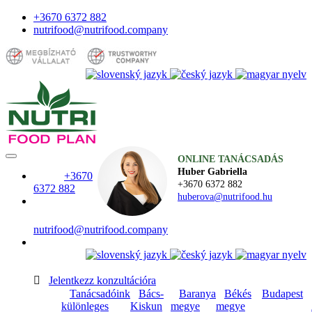
+3670 6372 882
nutrifood@nutrifood.company
ONLINE TANÁCSADÁS
Huber Gabriella
+3670
+3670 6372 882
6372 882
huberova@nutrifood.hu
nutrifood@nutrifood.company

Jelentkezz konzultációra
Tanácsadóink
Bács-
Baranya
Békés
Budapest
különleges
Kiskun
megye
megye