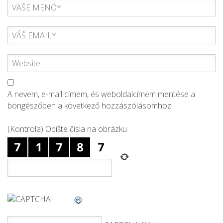
A nevem, e-mail címem, és weboldalcímem mentése a
böngészőben a következő hozzászólásomhoz.
(Kontrola) Opíšte čísla na obrázku