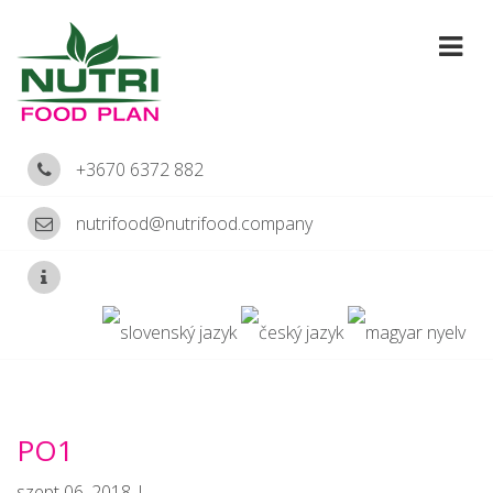
+3670 6372 882
nutrifood@nutrifood.company
PO1
szept 06, 2018 |