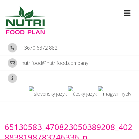
+3670 6372 882
nutrifood@nutrifood.company
65130583_470823050389208_402
8838198783246336_n