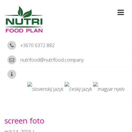
+3670 6372 882
nutrifood@nutrifood.company
screen foto
máj 14, 2019 |