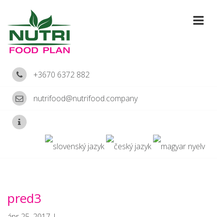
+3670 6372 882
nutrifood@nutrifood.company
pred3
ápr 25, 2017 |