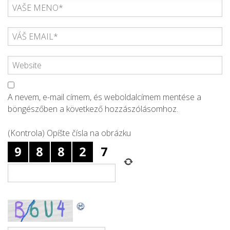
A nevem, e-mail címem, és weboldalcímem mentése a
böngészőben a következő hozzászólásomhoz.
(Kontrola) Opíšte čísla na obrázku