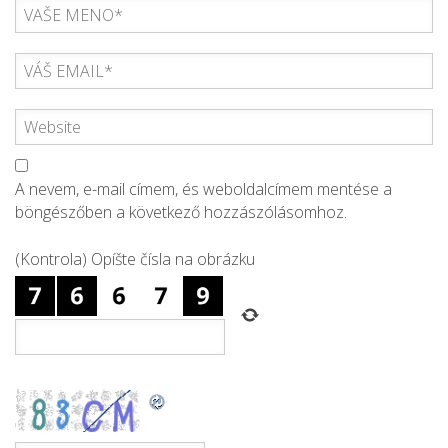
A nevem, e-mail címem, és weboldalcímem mentése a
böngészőben a következő hozzászólásomhoz.
(Kontrola) Opíšte čísla na obrázku