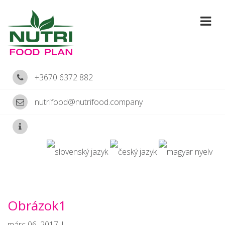
+3670 6372 882
nutrifood@nutrifood.company
Obrázok1
márc 06, 2017 |