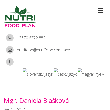
+3670 6372 882
nutrifood@nutrifood.company
Mgr. Daniela Blašková
ápr 11, 2018 |