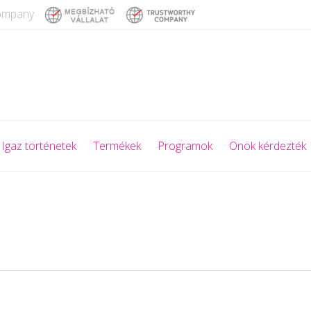
company
Igaz történetek
Termékek
Programok
Önök kérdezték