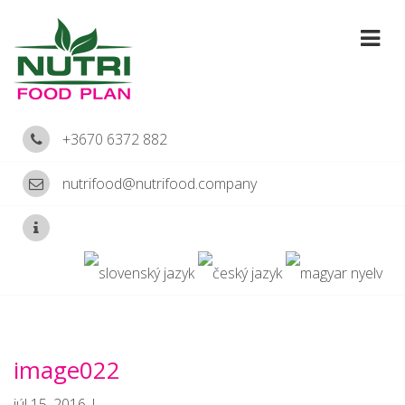
+3670 6372 882
nutrifood@nutrifood.company
image022
júl 15, 2016 |