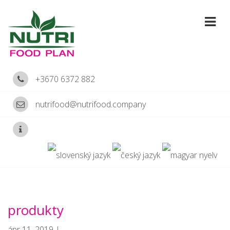
+3670 6372 882
nutrifood@nutrifood.company
produkty
ápr 11, 2019 |