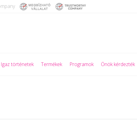
company
Igaz történetek
Termékek
Programok
Önök kérdezték