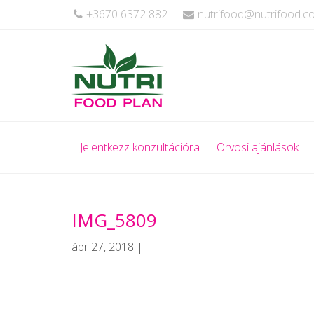
+3670 6372 882
nutrifood@nutrifood.
Jelentkezz konzultációra
Orvosi ajánlások
IMG_5809
ápr 27, 2018 |