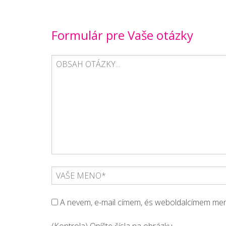
Formulár pre Vaše otázky
A nevem, e-mail címem, és weboldalcímem m
(Kontrola) Opíšte čísla na obrázku