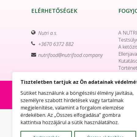
ELÉRHETŐSÉGEK
FOGYJ
A NUTRI
Nutri a.s.
Testsúly
+3670 6372 882
A ketózi
Ellenjava
nutrifood@nutrifood.company
Kutatás
Történe
Tiszteletben tartjuk az Ön adatainak védelmé
Copyright © 2018 NUTRI a.s. • Developed by:
Web &
Sütiket használunk a böngészési élmény javítása,
Všetky autorské práva ako aj všetky práva duševného vlastníctva bez obmedzenia, vo forme a 
Nie je povolené z internetových stránok kopírovať, zverejňovať, napodobovať alebo rozširovať te
személyre szabott hirdetések vagy tartalmak
megjelenítése, valamint a forgalom elemzése
érdekében. Az „Összes elfogadása” gombra
kattintva hozzájárul a sütik használatához.