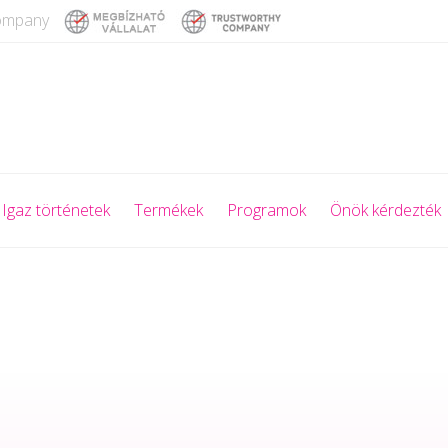
company
Igaz történetek
Termékek
Programok
Önök kérdezték