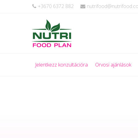
+3670 6372 882
nutrifood@nutrifood.
Jelentkezz konzultációra
Orvosi ajánlások