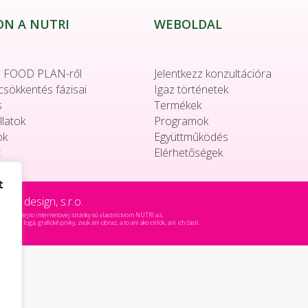
ON A NUTRI
WEBOLDAL
 FOOD PLAN-ről
Jelentkezz konzultációra
csökkentés fázisai
Igaz történetek
s
Termékek
llatok
Programok
ok
Együttműködés
t
Elérhetőségek
t
 go design, s.r.o.
obsahu tejto internetovej stránky sú vlastníctvom NUTRI a.s.
xty, logá, grafické prvky, zvuk ani obraz, a to ani ako celok, ani ich časti.