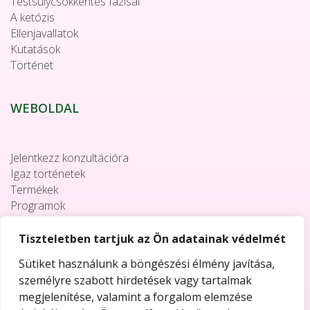
Testsúlycsökkentés fázisai
A ketózis
Ellenjavallatok
Kutatások
Történet
WEBOLDAL
Jelentkezz konzultációra
Igaz történetek
Termékek
Programok
Együttműködés
Elérhetőségek
Tiszteletben tartjuk az Ön adatainak védelmét
Sütiket használunk a böngészési élmény javítása,
személyre szabott hirdetések vagy tartalmak
megjelenítése, valamint a forgalom elemzése