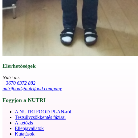
Elérhetőségek
Nutri a.s.
+3670 6372 882
nutrifood@nutrifood.company
Fogyjon a NUTRI
A NUTRI FOOD PLAN-ről
Testsúlycsökkentés fázisai
A ketózis
Ellenjavallatok
Kutatások