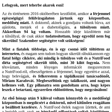
Lefogyok, mert teherbe akarok esni!
Az én történetem 2016 októberében kezdődött, amikor
a férjemmel
egészségügyi felülvizsgálaton jártunk egy központban,
meddőség miatt.
A doktornő, akinek a gondjaira voltunk bízva, azt
ajánlotta, menjek el a diabetológiára,
a túlsúlyom miatt.
Akkoriban 94 kg voltam.
Hosszabb ideje küzdöttem már
a túlsúllyal, de csak akkor
tudatosítottam, hogy egyedül nem fog
sikerülni! Szakember segítségére volt szükségem!
Mint a fiatalok többsége, én is egy csomó időt töltöttem az
interneten,
és magam sem tudom hogyan sikerült rábukkannom egy
fiatal hölgy cikkére, aki mindig is túlsúlyos volt és a NutriFood
diéta segítségével sikerült több, mint 30 kilót fogynia.
Nem
tétováztam, minden lényeges információt megszereztem
a NutriFood-ról, elbeszélgettem a férjemmel, hogy egyetért-e azzal,
hogy belevágjak,
és felkerestem a táplálkozási tanácsadónőt,
Miriam Karafovát. Megbeszéltünk egy találkozót, ami nagyon
kellemes volt. Egy pillanatra sem gondoltam arra, hogy képes
leszek-e betartani, egyszerűen eldöntöttem, hogy megcsinálom!
Az első hónap után 9 kilóval voltam könnyebb és a meddőségi
központban is megdícsért a doktornő, mivel kitűnően reagáltam
a beállított kezelésre.
A NutriFood ételek nagyon ízlettek, de ami
a legjobb volt, azok
az irigykedő pillantások voltak körülöttem,