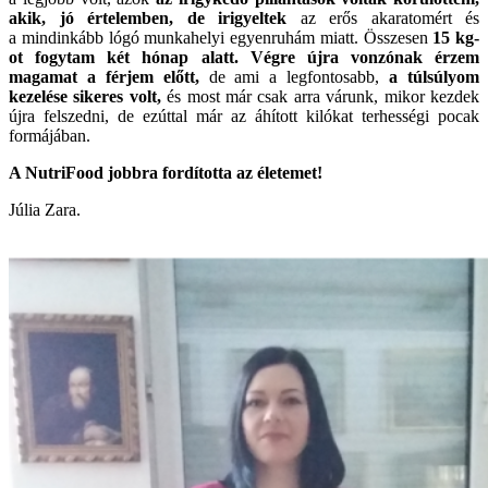
akik, jó értelemben, de irigyeltek
az erős akaratomért és
a mindinkább lógó munkahelyi egyenruhám miatt. Összesen
15 kg-
ot fogytam két hónap alatt. Végre újra vonzónak érzem
magamat a férjem előtt,
de ami a legfontosabb,
a túlsúlyom
kezelése sikeres volt,
és most már csak arra várunk, mikor kezdek
újra felszedni, de ezúttal már az áhított kilókat terhességi pocak
formájában.
A NutriFood jobbra fordította az életemet!
Júlia Zara.