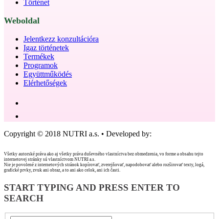
Történet
Weboldal
Jelentkezz konzultációra
Igaz történetek
Termékek
Programok
Együttműködés
Elérhetőségek
Copyright © 2018 NUTRI a.s. • Developed by:
Web & go design,
s.r.o.
Všetky autorské práva ako aj všetky práva duševného vlastníctva bez obmedzenia, vo forme a obsahu tejto
internetovej stránky sú vlastníctvom NUTRI a.s.
Nie je povolené z internetových stránok kopírovať, zverejňovať, napodobovať alebo rozširovať texty, logá,
grafické prvky, zvuk ani obraz, a to ani ako celok, ani ich časti.
START TYPING AND PRESS ENTER TO
SEARCH