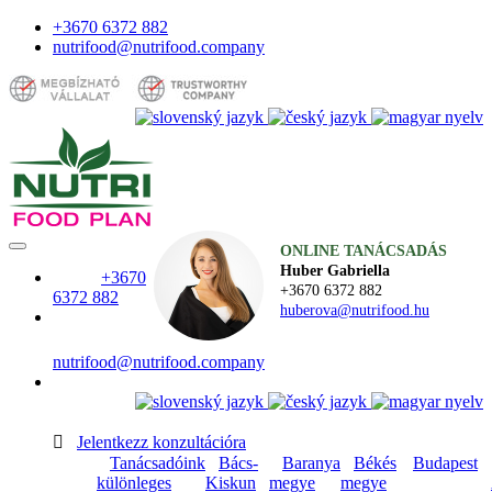
+3670 6372 882
nutrifood@nutrifood.company
ONLINE TANÁCSADÁS
Huber Gabriella
+3670
+3670 6372 882
6372 882
huberova@nutrifood.hu
nutrifood@nutrifood.company

Jelentkezz konzultációra
Tanácsadóink
Bács-
Baranya
Békés
Budapest
különleges
Kiskun
megye
megye