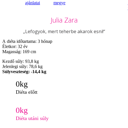
ajánlatai
megye
Julia Zara
„Lefogyok, mert teherbe akarok esni!“
A diéta időtartama: 3 hónap
Életkor: 32 év
Magasság: 169 cm
Kezdő súly: 93,8 kg
Jelenlegi súly: 78,6 kg
Súlyveszteség: -14,4 kg
0
kg
Diéta előtt
0
kg
Diéta utáni súly