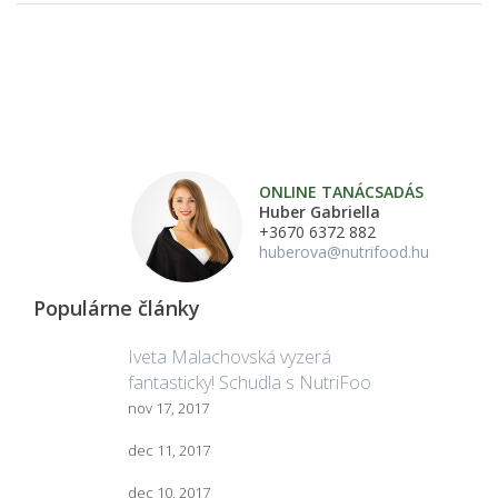
ONLINE TANÁCSADÁS
Huber Gabriella
+3670 6372 882
huberova@nutrifood.hu
Populárne články
Iveta Malachovská vyzerá
fantasticky! Schudla s NutriFoo
nov 17, 2017
dec 11, 2017
dec 10, 2017