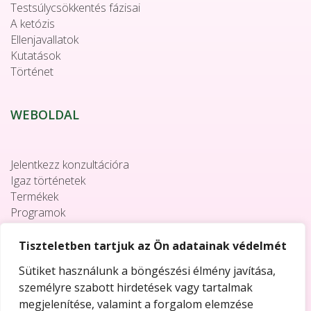
Testsúlycsökkentés fázisai
A ketózis
Ellenjavallatok
Kutatások
Történet
WEBOLDAL
Jelentkezz konzultációra
Igaz történetek
Termékek
Programok
Együttműködés
Elérhetőségek
Tiszteletben tartjuk az Ön adatainak védelmét
Sütiket használunk a böngészési élmény javítása,
személyre szabott hirdetések vagy tartalmak
megjelenítése, valamint a forgalom elemzése