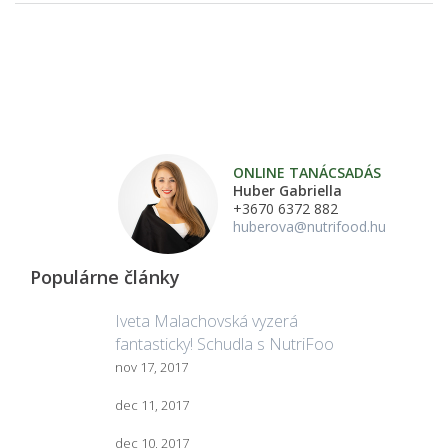
ONLINE TANÁCSADÁS
Huber Gabriella
+3670 6372 882
huberova@nutrifood.hu
Populárne články
Iveta Malachovská vyzerá
fantasticky! Schudla s NutriFoo
nov 17, 2017
dec 11, 2017
dec 10, 2017