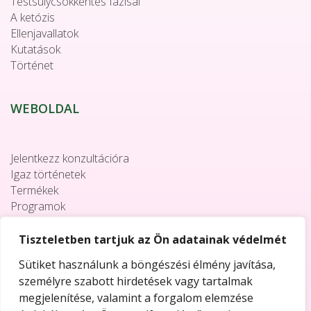
Testsúlycsökkentés fázisai
A ketózis
Ellenjavallatok
Kutatások
Történet
WEBOLDAL
Jelentkezz konzultációra
Igaz történetek
Termékek
Programok
Együttműködés
Elérhetőségek
Tiszteletben tartjuk az Ön adatainak védelmét
Sütiket használunk a böngészési élmény javítása,
személyre szabott hirdetések vagy tartalmak
megjelenítése, valamint a forgalom elemzése